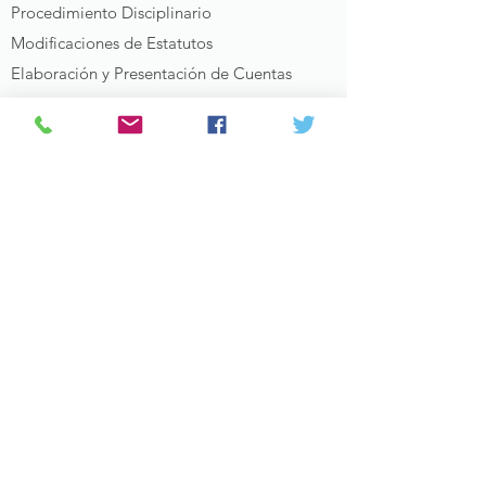
Procedimiento Disciplinario
Modificaciones de Estatutos
Elaboración y Presentación de Cuentas
Anuales
Cooperativas
Protección de Consumidores y Usuarios
(Reclamaciones Bancarias -Cláusulas Suelo,
IRPH, Swaps, Ejecuciones-, Compañías
Aéreas, etc.)
Patentes y Marcas
Competencia Desleal
Expedientes de Jurisdicción Voluntaria para
la Convocatoria de Junta General
Concursal y Mecanismo de Segunda
Oportunidad
Trámites en Registro y Notaría