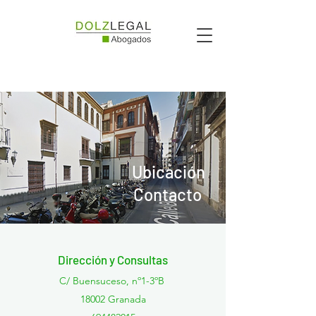
694 48 20 15
-
info@dolzlegal.com
C/Buensuceso, 1 - 3ºB 18002 Granada
Ubicación
Contacto
Dirección y Consultas
C/ Buensuceso, nº1-3ºB
18002 Granada