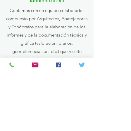
Administrativo
Contamos con un equipo colaborador
compuesto por Arquitectos, Aparejadores
y Topógrafos para la elaboración de los
informes y de la documentación técnica y
gráfica (valoración, planos,
georreferenciación, etc.) que resulte
necesaria para cada asunto, a fin de
facilitar su servicio profesional a los
clientes que estén interesados en una
gestión integral
Te ayudamos en tu caso
En nuestro
despacho de abogados en
Granada
, entendemos que cada situación
legal es única y merece atención
personalizada. Ya sea que necesites