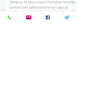
tras el Levantamiento de la
Suspensión de Plazos
Cómputo de plazos para interponer recurso
contencioso administrativo en caso de
notificaciones recibidas antes del Estado
de Alarma Covid-19